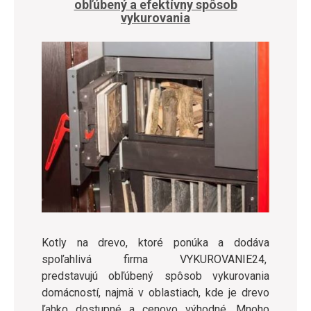
obľúbený a efektívny spôsob
vykurovania
Kotly na drevo, ktoré ponúka a dodáva
spoľahlivá firma VYKUROVANIE24,
predstavujú obľúbený spôsob vykurovania
domácností, najmä v oblastiach, kde je drevo
ľahko dostupné a cenovo výhodné. Mnoho