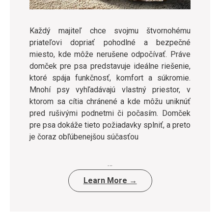
Každý majiteľ chce svojmu štvornohému
priateľovi dopriať pohodlné a bezpečné
miesto, kde môže nerušene odpočívať. Práve
domček pre psa predstavuje ideálne riešenie,
ktoré spája funkčnosť, komfort a súkromie.
Mnohí psy vyhľadávajú vlastný priestor, v
ktorom sa cítia chránené a kde môžu uniknúť
pred rušivými podnetmi či počasím. Domček
pre psa dokáže tieto požiadavky splniť, a preto
je čoraz obľúbenejšou súčasťou
…
Learn More →