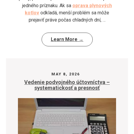
jedného príznaku. Ak sa
oprava plynových
kotlov
odkladá, menší problém sa môže
prejaviť práve počas chladných dní, …
Learn More →
MAY 8, 2026
Vedenie podvojného účtovníctva –
systematickosť a presnosť