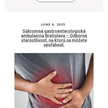
JUNE 4, 2025
Súkromná gastroenterologická
ambulancia Bratislava – Odborná
starostlivosť, na ktorú sa môžete
spoľahnúť.