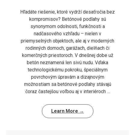
Hľadáte riešenie, ktoré vydrží desaťročia bez
kompromisov? Betónové podlahy sú
synonymom odolnosti, funkčnosti a
nadčasového vzhľadu – nielen v
priemyselných objektoch, ale aj v moderných
rodinných domoch, garážach, dielňach či
komerčných priestoroch. V dnešnej dobe už
betón neznamená len sivú nudu. Vďaka
technologickému pokroku, špeciálnym
povrchovým úpravám a dizajnovým
možnostiam sa betónové podlahy stávajú
čoraz častejšou voľbou aj v interiéroch …
Learn More →