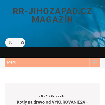
Skip
to
RR-JIHOZAPAD.CZ
content
MAGAZÍN
Menu
JULY 30, 2026
Kotly na drevo od VYKUROVANIE24 –