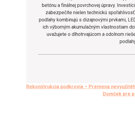
betónu a finálnej povrchovej úpravy. Investí
zabezpečíte nielen technickú spoľahlivosť,
podlahy kombinujú s dizajnovými prvkami, L
ich výborným akumulačným vlastnostiam dok
uvažujete o dlhotrvajúcom a odolnom rieš
podlah
Post
Rekonštrukcia podkrovia – Premena nevyužitéh
Domček pre ps
navigation