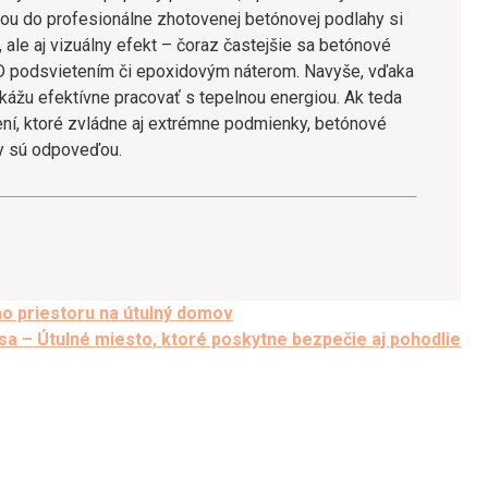
ciou do profesionálne zhotovenej betónovej podlahy si
 ale aj vizuálny efekt – čoraz častejšie sa betónové
ED podsvietením či epoxidovým náterom. Navyše, vďaka
ážu efektívne pracovať s tepelnou energiou. Ak teda
ení, ktoré zvládne aj extrémne podmienky, betónové
y sú odpoveďou.
o priestoru na útulný domov
a – Útulné miesto, ktoré poskytne bezpečie aj pohodlie