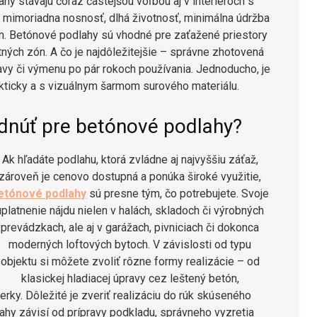
 stávajú čoraz častejšou voľbou aj v interiéroch s
 mimoriadna nosnosť, dlhá životnosť, minimálna údržba
m. Betónové podlahy sú vhodné pre zaťažené priestory
ných zón. A čo je najdôležitejšie – správne zhotovená
vy či výmenu po pár rokoch používania. Jednoducho, je
rakticky a s vizuálnym šarmom surového materiálu.
dnúť pre betónové podlahy?
Ak hľadáte podlahu, ktorá zvládne aj najvyššiu záťaž,
zároveň je cenovo dostupná a ponúka široké využitie,
etónové podlahy
sú presne tým, čo potrebujete. Svoje
uplatnenie nájdu nielen v halách, skladoch či výrobných
prevádzkach, ale aj v garážach, pivniciach či dokonca
moderných loftových bytoch. V závislosti od typu
objektu si môžete zvoliť rôzne formy realizácie – od
klasickej hladiacej úpravy cez leštený betón,
rky. Dôležité je zveriť realizáciu do rúk skúseného
ahy závisí od prípravy podkladu, správneho vyzretia