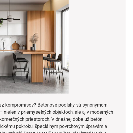
ia bez kompromisov? Betónové podlahy sú synonymom
– nielen v priemyselných objektoch, ale aj v moderných
 komerčných priestoroch. V dnešnej dobe už betón
gickému pokroku, špeciálnym povrchovým úpravám a