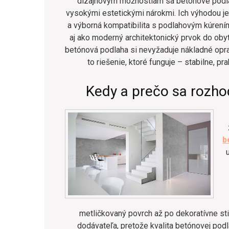
dizajnovým možnostiam sa betónové podlahy
vysokými estetickými nárokmi. Ich výhodou je
a výborná kompatibilita s podlahovým kúrení
aj ako moderný architektonický prvok do obyt
betónová podlaha si nevyžaduje nákladné opra
to riešenie, ktoré funguje – stabilne, p
Kedy a prečo sa rozho
b
metličkovaný povrch až po dekoratívne stie
dodávateľa, pretože kvalita betónovej podl