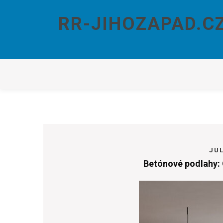
Skip
to
RR-JIHOZAPAD.C
content
JUL
Betónové podlahy: 