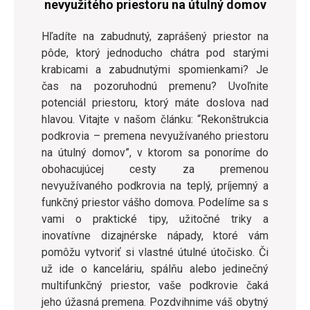
nevyužitého priestoru na útulný domov
Hľadíte na zabudnutý, zaprášený priestor na
pôde, ktorý jednoducho chátra pod starými
krabicami a zabudnutými spomienkami? Je
čas na pozoruhodnú premenu? Uvoľnite
potenciál priestoru, ktorý máte doslova nad
hlavou. Vitajte v našom článku: “Rekonštrukcia
podkrovia – premena nevyužívaného priestoru
na útulný domov”, v ktorom sa ponoríme do
obohacujúcej cesty za premenou
nevyužívaného podkrovia na teplý, príjemný a
funkčný priestor vášho domova. Podelíme sa s
vami o praktické tipy, užitočné triky a
inovatívne dizajnérske nápady, ktoré vám
pomôžu vytvoriť si vlastné útulné útočisko. Či
už ide o kanceláriu, spálňu alebo jedinečný
multifunkčný priestor, vaše podkrovie čaká
jeho úžasná premena. Pozdvihnime váš obytný