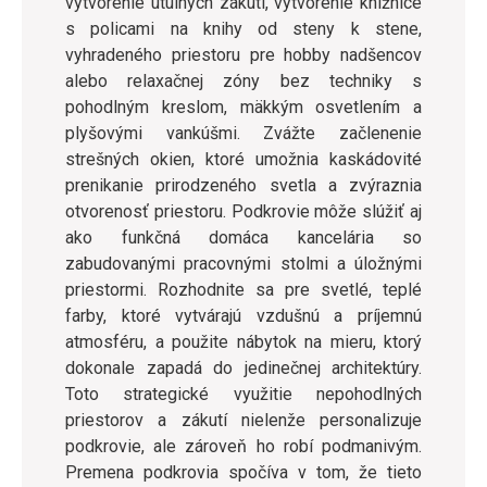
vytvorenie útulných zákutí, vytvorenie knižnice
s policami na knihy od steny k stene,
vyhradeného priestoru pre hobby nadšencov
alebo relaxačnej zóny bez techniky s
pohodlným kreslom, mäkkým osvetlením a
plyšovými vankúšmi. Zvážte začlenenie
strešných okien, ktoré umožnia kaskádovité
prenikanie prirodzeného svetla a zvýraznia
otvorenosť priestoru. Podkrovie môže slúžiť aj
ako funkčná domáca kancelária so
zabudovanými pracovnými stolmi a úložnými
priestormi. Rozhodnite sa pre svetlé, teplé
farby, ktoré vytvárajú vzdušnú a príjemnú
atmosféru, a použite nábytok na mieru, ktorý
dokonale zapadá do jedinečnej architektúry.
Toto strategické využitie nepohodlných
priestorov a zákutí nielenže personalizuje
podkrovie, ale zároveň ho robí podmanivým.
Premena podkrovia spočíva v tom, že tieto