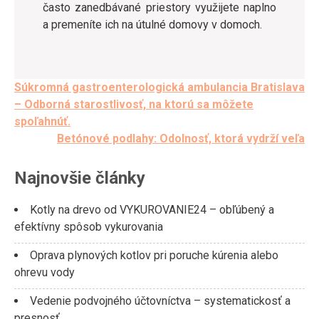
často zanedbávané priestory využijete naplno
a premeníte ich na útulné domovy v domoch.
Post
Súkromná gastroenterologická ambulancia Bratislava
– Odborná starostlivosť, na ktorú sa môžete
navigation
spoľahnúť.
Betónové podlahy: Odolnosť, ktorá vydrží veľa
Najnovšie články
Kotly na drevo od VYKUROVANIE24 – obľúbený a
efektívny spôsob vykurovania
Oprava plynových kotlov pri poruche kúrenia alebo
ohrevu vody
Vedenie podvojného účtovníctva – systematickosť a
presnosť