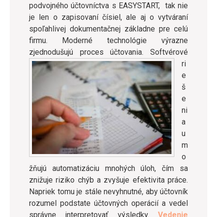
podvojného účtovníctva s EASYSTART, tak nie
je len o zapisovaní čísiel, ale aj o vytváraní
spoľahlivej dokumentačnej základne pre celú
firmu. Moderné technológie výrazne
zjednodušujú proces účtovania.
Softvérové
ri
e
š
e
ni
a
u
m
o
žňujú automatizáciu mnohých úloh, čím sa
znižuje riziko chýb a zvyšuje efektivita práce.
Napriek tomu je stále nevyhnutné, aby účtovník
rozumel podstate účtovných operácií a vedel
správne interpretovať výsledky.
Vedenie