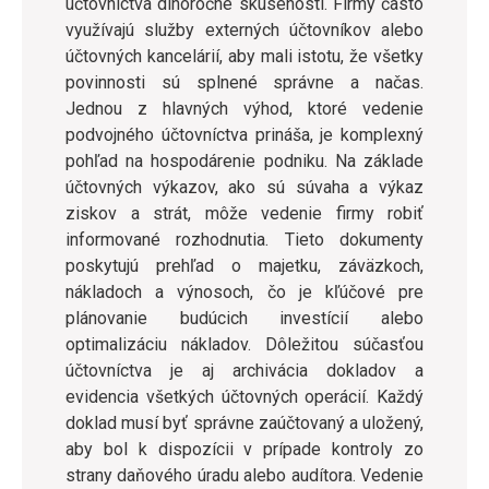
účtovníctva dlhoročné skúsenosti. Firmy často
využívajú služby externých účtovníkov alebo
účtovných kancelárií, aby mali istotu, že všetky
povinnosti sú splnené správne a načas.
Jednou z hlavných výhod, ktoré vedenie
podvojného účtovníctva prináša, je komplexný
pohľad na hospodárenie podniku. Na základe
účtovných výkazov, ako sú súvaha a výkaz
ziskov a strát, môže vedenie firmy robiť
informované rozhodnutia. Tieto dokumenty
poskytujú prehľad o majetku, záväzkoch,
nákladoch a výnosoch, čo je kľúčové pre
plánovanie budúcich investícií alebo
optimalizáciu nákladov. Dôležitou súčasťou
účtovníctva je aj archivácia dokladov a
evidencia všetkých účtovných operácií. Každý
doklad musí byť správne zaúčtovaný a uložený,
aby bol k dispozícii v prípade kontroly zo
strany daňového úradu alebo audítora. Vedenie