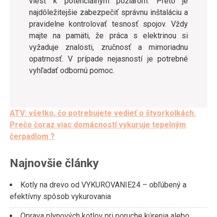
viesť k potenciálnym požiarom. Preto je
najdôležitejšie zabezpečiť správnu inštaláciu a
pravidelne kontrolovať tesnosť spojov. Vždy
majte na pamäti, že práca s elektrinou si
vyžaduje znalosti, zručnosť a mimoriadnu
opatrnosť. V prípade nejasností je potrebné
vyhľadať odbornú pomoc.
Post
ATV: všetko, čo potrebujete vedieť o štvorkolkách.
Prečo čoraz viac domácností vykuruje tepelným
navigation
čerpadlom ?
Najnovšie články
Kotly na drevo od VYKUROVANIE24 – obľúbený a
efektívny spôsob vykurovania
Oprava plynových kotlov pri poruche kúrenia alebo