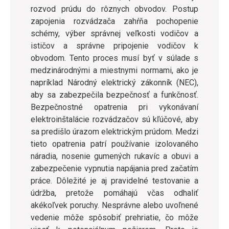
rozvod prúdu do rôznych obvodov. Postup
zapojenia rozvádzača zahŕňa pochopenie
schémy, výber správnej veľkosti vodičov a
ističov a správne pripojenie vodičov k
obvodom. Tento proces musí byť v súlade s
medzinárodnými a miestnymi normami, ako je
napríklad Národný elektrický zákonník (NEC),
aby sa zabezpečila bezpečnosť a funkčnosť.
Bezpečnostné opatrenia pri vykonávaní
elektroinštalácie rozvádzačov sú kľúčové, aby
sa predišlo úrazom elektrickým prúdom. Medzi
tieto opatrenia patrí používanie izolovaného
náradia, nosenie gumených rukavíc a obuvi a
zabezpečenie vypnutia napájania pred začatím
práce. Dôležité je aj pravidelné testovanie a
údržba, pretože pomáhajú včas odhaliť
akékoľvek poruchy. Nesprávne alebo uvoľnené
vedenie môže spôsobiť prehriatie, čo môže