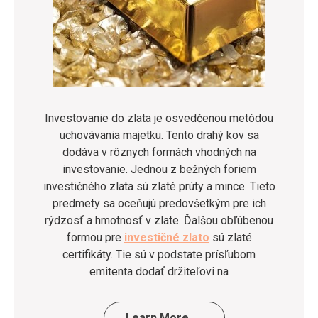
Investovanie do zlata je osvedčenou metódou
uchovávania majetku. Tento drahý kov sa
dodáva v rôznych formách vhodných na
investovanie. Jednou z bežných foriem
investičného zlata sú zlaté prúty a mince. Tieto
predmety sa oceňujú predovšetkým pre ich
rýdzosť a hmotnosť v zlate. Ďalšou obľúbenou
formou pre
investičné zlato
sú zlaté
certifikáty. Tie sú v podstate prísľubom
emitenta dodať držiteľovi na
…
Learn More →