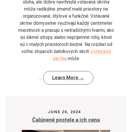
úloha, ale dobre navrhnutá vstavaná skriňa
môže radikálne zmeniť malé priestory na
organizované, štýlové a funkčné. Vstavané
skrine dômyselne využívajú každý centimeter
miestnosti a pracujú s netradičnými tvarmi, ako
sú šikmé stropy alebo nepríjemné rohy, ktoré
sú v malých priestoroch bežné. Na rozdiel od
voľne stojacich šatníkových skríň
vstavaná
skriňa
môže
…
Learn More →
JUNE 20, 2024
Čalúnené postele a ich cena