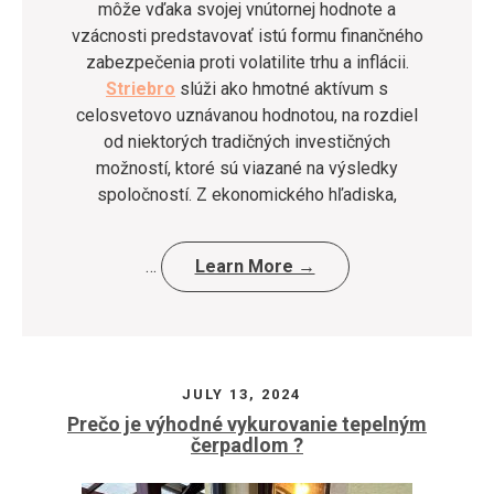
môže vďaka svojej vnútornej hodnote a
vzácnosti predstavovať istú formu finančného
zabezpečenia proti volatilite trhu a inflácii.
Striebro
slúži ako hmotné aktívum s
celosvetovo uznávanou hodnotou, na rozdiel
od niektorých tradičných investičných
možností, ktoré sú viazané na výsledky
spoločností. Z ekonomického hľadiska,
…
Learn More →
JULY 13, 2024
Prečo je výhodné vykurovanie tepelným
čerpadlom ?