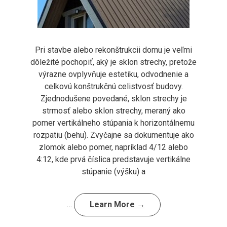
Pri stavbe alebo rekonštrukcii domu je veľmi
dôležité pochopiť, aký je sklon strechy, pretože
výrazne ovplyvňuje estetiku, odvodnenie a
celkovú konštrukčnú celistvosť budovy.
Zjednodušene povedané, sklon strechy je
strmosť alebo sklon strechy, meraný ako
pomer vertikálneho stúpania k horizontálnemu
rozpätiu (behu). Zvyčajne sa dokumentuje ako
zlomok alebo pomer, napríklad 4/12 alebo
4:12, kde prvá číslica predstavuje vertikálne
stúpanie (výšku) a
…
Learn More →