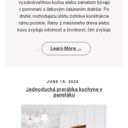
vysokokvalitnou kožou alebo zamatom bývajú
v porovnaní s látkovým čalúnením drahšie. Po
druhé, rozhodujúcu úlohu zohráva konštrukcia
rámu postele. Rámy z masívneho dreva alebo
kovu zvyšujú odolnosť a životnosť, čím zvyšujú
…
Learn More →
JUNE 19, 2024
Jednoduchá prerábka kuchyne v
paneláku