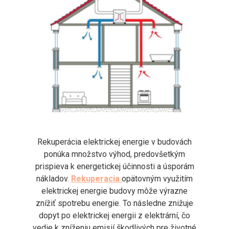
Rekuperácia elektrickej energie v budovách
ponúka množstvo výhod, predovšetkým
prispieva k energetickej účinnosti a úsporám
nákladov.
Rekuperacia
opätovným využitím
elektrickej energie budovy môže výrazne
znížiť spotrebu energie. To následne znižuje
dopyt po elektrickej energii z elektrární, čo
vedie k zníženiu emisií škodlivých pre životné