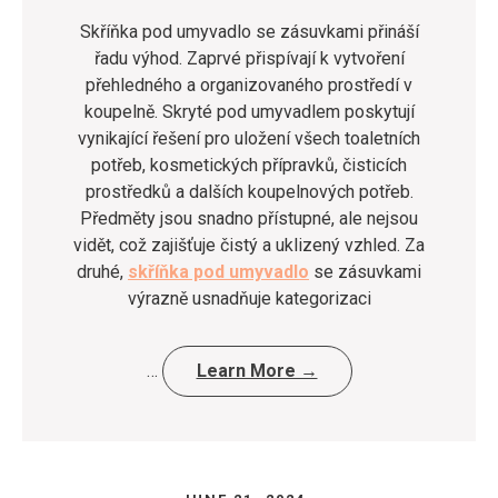
Skříňka pod umyvadlo se zásuvkami přináší
řadu výhod. Zaprvé přispívají k vytvoření
přehledného a organizovaného prostředí v
koupelně. Skryté pod umyvadlem poskytují
vynikající řešení pro uložení všech toaletních
potřeb, kosmetických přípravků, čisticích
prostředků a dalších koupelnových potřeb.
Předměty jsou snadno přístupné, ale nejsou
vidět, což zajišťuje čistý a uklizený vzhled. Za
druhé,
skříňka pod umyvadlo
se zásuvkami
výrazně usnadňuje kategorizaci
…
Learn More →