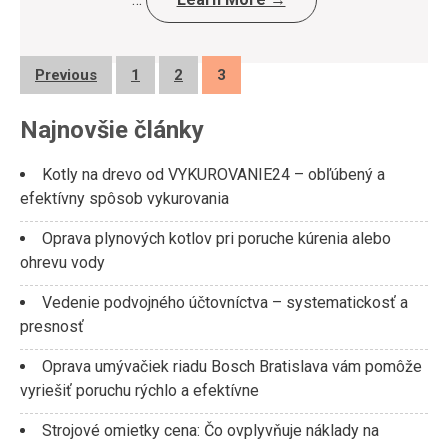
Posts
Previous
1
2
3
pagination
Najnovšie články
Kotly na drevo od VYKUROVANIE24 – obľúbený a
efektívny spôsob vykurovania
Oprava plynových kotlov pri poruche kúrenia alebo
ohrevu vody
Vedenie podvojného účtovníctva – systematickosť a
presnosť
Oprava umývačiek riadu Bosch Bratislava vám pomôže
vyriešiť poruchu rýchlo a efektívne
Strojové omietky cena: Čo ovplyvňuje náklady na