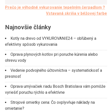
Post
Prečo je výhodné vykurovanie tepelným čerpadlom ?
Vstavaná skriňa v béžovej farbe
navigation
Najnovšie články
Kotly na drevo od VYKUROVANIE24 – obľúbený a
efektívny spôsob vykurovania
Oprava plynových kotlov pri poruche kúrenia alebo
ohrevu vody
Vedenie podvojného účtovníctva – systematickosť a
presnosť
Oprava umývačiek riadu Bosch Bratislava vám pomôže
vyriešiť poruchu rýchlo a efektívne
Strojové omietky cena: Čo ovplyvňuje náklady na
omietanie?