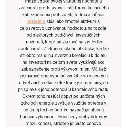
môže vďaka svojej vnútornej hodnote a
vzácnosti predstavovať istú formu finančného
zabezpečenia proti volatilite trhu a inflácii.
Striebro
slúži ako hmotné aktívum s
celosvetovo uznávanou hodnotou, na rozdiel
od niektorých tradičných investičných
možností, ktoré sú viazané na výsledky
spoločností. Z ekonomického hľadiska, keďže
striebro má silnú inverznú koreláciu k doláru,
ho investori na celom svete využívajú ako
zabezpečenie proti výkyvom mien. Má tiež
významné priemyselné využitie vo viacerých
odvetviach vrátane elektroniky a medicíny, čo
prispieva k jeho potenciálu kapitálového rastu.
Okrem toho rastúci dopyt po udržateľných
zdrojoch energie zvyšuje využitie striebra v
solárnej technológii, čo naznačuje sľubnú
budúcu výkonnosť. Hoci ceny drahých kovov
môžu kolísať, striebro je často cenovo