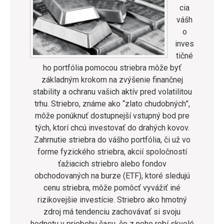
cia
vášh
o
inves
tičné
ho portfólia pomocou striebra môže byť
základným krokom na zvýšenie finančnej
stability a ochranu vašich aktív pred volatilitou
trhu. Striebro, známe ako “zlato chudobných”,
môže ponúknuť dostupnejší vstupný bod pre
tých, ktorí chcú investovať do drahých kovov.
Zahrnutie striebra do vášho portfólia, či už vo
forme fyzického striebra, akcií spoločností
ťažiacich striebro alebo fondov
obchodovaných na burze (ETF), ktoré sledujú
cenu striebra, môže pomôcť vyvážiť iné
rizikovejšie investície. Striebro ako hmotný
zdroj má tendenciu zachovávať si svoju
hodnotu v priebehu času, čo z neho robí skvelé