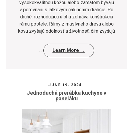
vysokokvalitnou kožou alebo zamatom bývajú
v porovnaní s látkovým čalúnením drahšie. Po
druhé, rozhodujúcu úlohu zohráva konštrukcia
rámu postele. Rámy z masívneho dreva alebo
kovu zvyšujú odolnosť a životnosť, čím zvyšujú
…
Learn More →
JUNE 19, 2024
Jednoduchá prerábka kuchyne v
paneláku