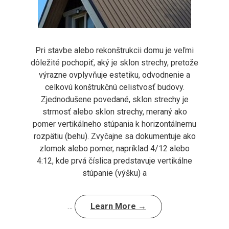
Pri stavbe alebo rekonštrukcii domu je veľmi
dôležité pochopiť, aký je sklon strechy, pretože
výrazne ovplyvňuje estetiku, odvodnenie a
celkovú konštrukčnú celistvosť budovy.
Zjednodušene povedané, sklon strechy je
strmosť alebo sklon strechy, meraný ako
pomer vertikálneho stúpania k horizontálnemu
rozpätiu (behu). Zvyčajne sa dokumentuje ako
zlomok alebo pomer, napríklad 4/12 alebo
4:12, kde prvá číslica predstavuje vertikálne
stúpanie (výšku) a
…
Learn More →