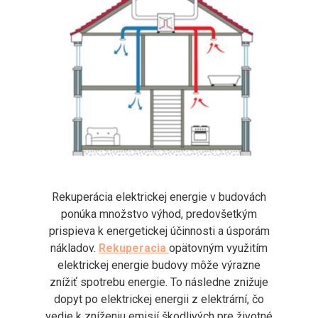
Rekuperácia elektrickej energie v budovách
ponúka množstvo výhod, predovšetkým
prispieva k energetickej účinnosti a úsporám
nákladov.
Rekuperacia
opätovným využitím
elektrickej energie budovy môže výrazne
znížiť spotrebu energie. To následne znižuje
dopyt po elektrickej energii z elektrární, čo
vedie k zníženiu emisií škodlivých pre životné