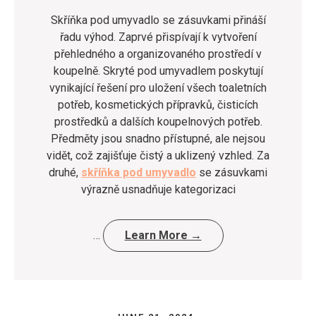
Skříňka pod umyvadlo se zásuvkami přináší
řadu výhod. Zaprvé přispívají k vytvoření
přehledného a organizovaného prostředí v
koupelně. Skryté pod umyvadlem poskytují
vynikající řešení pro uložení všech toaletních
potřeb, kosmetických přípravků, čisticích
prostředků a dalších koupelnových potřeb.
Předměty jsou snadno přístupné, ale nejsou
vidět, což zajišťuje čistý a uklizený vzhled. Za
druhé,
skříňka pod umyvadlo
se zásuvkami
výrazně usnadňuje kategorizaci
…
Learn More →