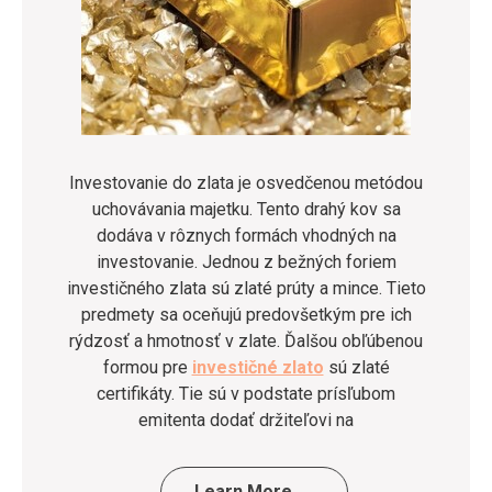
Investovanie do zlata je osvedčenou metódou
uchovávania majetku. Tento drahý kov sa
dodáva v rôznych formách vhodných na
investovanie. Jednou z bežných foriem
investičného zlata sú zlaté prúty a mince. Tieto
predmety sa oceňujú predovšetkým pre ich
rýdzosť a hmotnosť v zlate. Ďalšou obľúbenou
formou pre
investičné zlato
sú zlaté
certifikáty. Tie sú v podstate prísľubom
emitenta dodať držiteľovi na
…
Learn More →