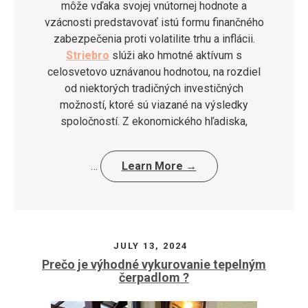
môže vďaka svojej vnútornej hodnote a
vzácnosti predstavovať istú formu finančného
zabezpečenia proti volatilite trhu a inflácii.
Striebro
slúži ako hmotné aktívum s
celosvetovo uznávanou hodnotou, na rozdiel
od niektorých tradičných investičných
možností, ktoré sú viazané na výsledky
spoločností. Z ekonomického hľadiska,
…
Learn More →
JULY 13, 2024
Prečo je výhodné vykurovanie tepelným
čerpadlom ?