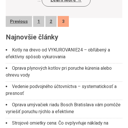
Posts
Previous
1
2
3
pagination
Najnovšie články
Kotly na drevo od VYKUROVANIE24 – obľúbený a
efektívny spôsob vykurovania
Oprava plynových kotlov pri poruche kúrenia alebo
ohrevu vody
Vedenie podvojného účtovníctva – systematickosť a
presnosť
Oprava umývačiek riadu Bosch Bratislava vám pomôže
vyriešiť poruchu rýchlo a efektívne
Strojové omietky cena: Čo ovplyvňuje náklady na