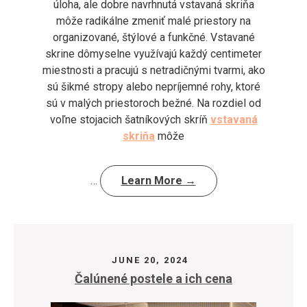
úloha, ale dobre navrhnutá vstavaná skriňa
môže radikálne zmeniť malé priestory na
organizované, štýlové a funkčné. Vstavané
skrine dômyselne využívajú každý centimeter
miestnosti a pracujú s netradičnými tvarmi, ako
sú šikmé stropy alebo nepríjemné rohy, ktoré
sú v malých priestoroch bežné. Na rozdiel od
voľne stojacich šatníkových skríň
vstavaná
skriňa
môže
…
Learn More →
JUNE 20, 2024
Čalúnené postele a ich cena