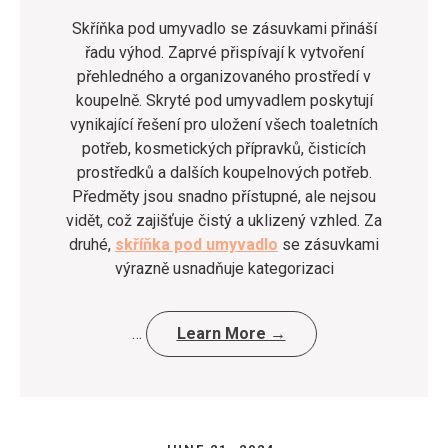
Skříňka pod umyvadlo se zásuvkami přináší
řadu výhod. Zaprvé přispívají k vytvoření
přehledného a organizovaného prostředí v
koupelně. Skryté pod umyvadlem poskytují
vynikající řešení pro uložení všech toaletních
potřeb, kosmetických přípravků, čisticích
prostředků a dalších koupelnových potřeb.
Předměty jsou snadno přístupné, ale nejsou
vidět, což zajišťuje čistý a uklizený vzhled. Za
druhé,
skříňka pod umyvadlo
se zásuvkami
výrazně usnadňuje kategorizaci
…
Learn More →