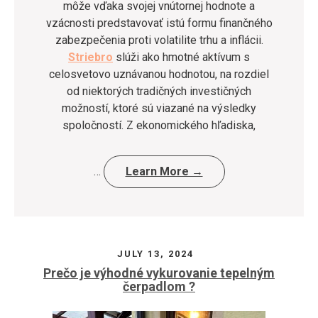
môže vďaka svojej vnútornej hodnote a
vzácnosti predstavovať istú formu finančného
zabezpečenia proti volatilite trhu a inflácii.
Striebro
slúži ako hmotné aktívum s
celosvetovo uznávanou hodnotou, na rozdiel
od niektorých tradičných investičných
možností, ktoré sú viazané na výsledky
spoločností. Z ekonomického hľadiska,
…
Learn More →
JULY 13, 2024
Prečo je výhodné vykurovanie tepelným
čerpadlom ?