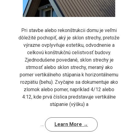
Pri stavbe alebo rekonštrukcii domu je veľmi
dôležité pochopiť, aký je sklon strechy, pretože
výrazne ovplyvňuje estetiku, odvodnenie a
celkovú konštrukčnú celistvosť budovy.
Zjednodušene povedané, sklon strechy je
strmosť alebo sklon strechy, meraný ako
pomer vertikálneho stúpania k horizontálnemu
rozpätiu (behu). Zvyčajne sa dokumentuje ako
zlomok alebo pomer, napríklad 4/12 alebo
4:12, kde prvá číslica predstavuje vertikálne
stúpanie (výšku) a
…
Learn More →