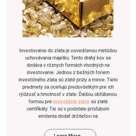
Investovanie do zlata je osvedčenou metódou
uchovávania majetku. Tento drahý kov sa
dodáva v rôznych formách vhodných na
investovanie. Jednou z bežných foriem
investičného zlata sú zlaté prúty a mince. Tieto
predmety sa oceňujú predovšetkým pre ich
rýdzosť a hmotnosť v zlate. Ďalšou obľúbenou
formou pre
investičné zlato
sú zlaté
certifikáty. Tie sú v podstate prísľubom
emitenta dodať držiteľovi na
…
Learn More →