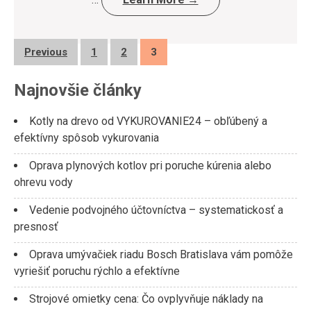
Posts
Previous
1
2
3
pagination
Najnovšie články
Kotly na drevo od VYKUROVANIE24 – obľúbený a
efektívny spôsob vykurovania
Oprava plynových kotlov pri poruche kúrenia alebo
ohrevu vody
Vedenie podvojného účtovníctva – systematickosť a
presnosť
Oprava umývačiek riadu Bosch Bratislava vám pomôže
vyriešiť poruchu rýchlo a efektívne
Strojové omietky cena: Čo ovplyvňuje náklady na