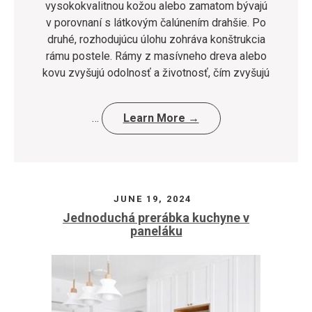
vysokokvalitnou kožou alebo zamatom bývajú
v porovnaní s látkovým čalúnením drahšie. Po
druhé, rozhodujúcu úlohu zohráva konštrukcia
rámu postele. Rámy z masívneho dreva alebo
kovu zvyšujú odolnosť a životnosť, čím zvyšujú
…
Learn More →
JUNE 19, 2024
Jednoduchá prerábka kuchyne v
paneláku