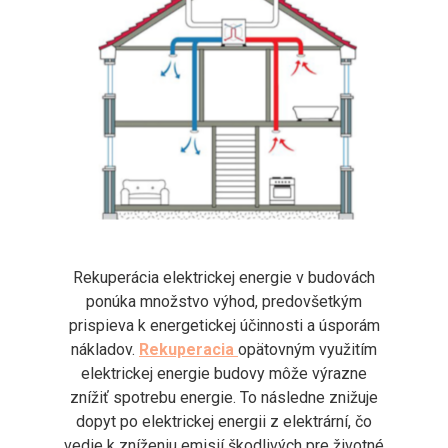
Rekuperácia elektrickej energie v budovách
ponúka množstvo výhod, predovšetkým
prispieva k energetickej účinnosti a úsporám
nákladov.
Rekuperacia
opätovným využitím
elektrickej energie budovy môže výrazne
znížiť spotrebu energie. To následne znižuje
dopyt po elektrickej energii z elektrární, čo
vedie k zníženiu emisií škodlivých pre životné