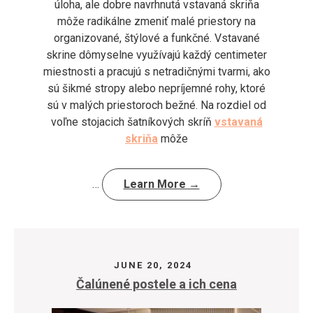
úloha, ale dobre navrhnutá vstavaná skriňa
môže radikálne zmeniť malé priestory na
organizované, štýlové a funkčné. Vstavané
skrine dômyselne využívajú každý centimeter
miestnosti a pracujú s netradičnými tvarmi, ako
sú šikmé stropy alebo nepríjemné rohy, ktoré
sú v malých priestoroch bežné. Na rozdiel od
voľne stojacich šatníkových skríň
vstavaná
skriňa
môže
…
Learn More →
JUNE 20, 2024
Čalúnené postele a ich cena