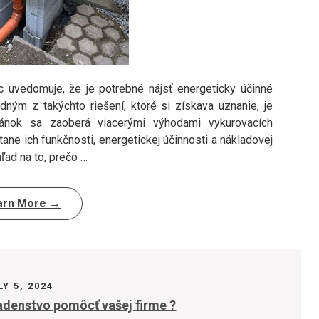
c uvedomuje, že je potrebné nájsť energeticky účinné
Jedným z takýchto riešení, ktoré si získava uznanie, je
lánok sa zaoberá viacerými výhodami vykurovacích
tane ich funkčnosti, energetickej účinnosti a nákladovej
ad na to, prečo …
arn More →
LY 5, 2024
denstvo pomôcť vašej firme ?