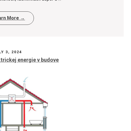
arn More →
LY 3, 2024
trickej energie v budove