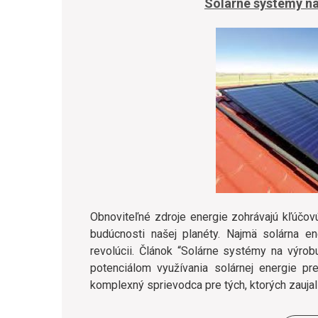
Solárne systémy na
Obnoviteľné zdroje energie zohrávajú kľúčovú
budúcnosti našej planéty. Najmä solárna en
revolúcii. Článok “Solárne systémy na výro
potenciálom využívania solárnej energie pre
komplexný sprievodca pre tých, ktorých zaujal