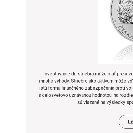
Investovanie do striebra môže mať pre inves
mnohé výhody. Striebro ako aktívum môže vďa
istú formu finančného zabezpečenia proti volati
s celosvetovo uznávanou hodnotou, na rozdiel
sú viazané na výsledky sp
…
L