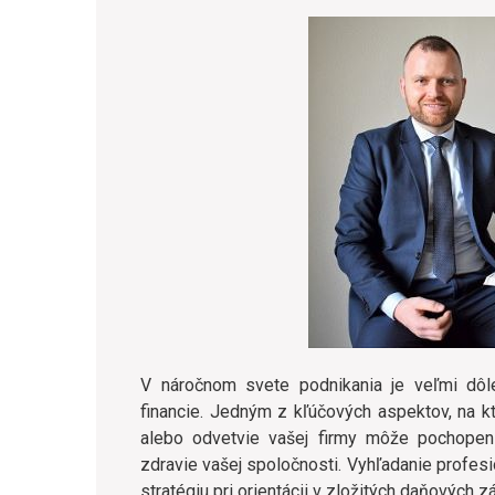
V náročnom svete podnikania je veľmi dôle
financie. Jedným z kľúčových aspektov, na k
alebo odvetvie vašej firmy môže pochope
zdravie vašej spoločnosti. Vyhľadanie profe
stratégiu pri orientácii v zložitých daňových z