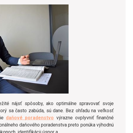
žité nájsť spôsoby, ako optimálne spravovať svoje
torý sa často zabúda, sú dane. Bez ohľadu na veľkosť
nie
daňové poradenstvo
výrazne ovplyvniť finančné
sionálneho daňového poradenstva preto ponúka výhodnú
ákonoch, identifikácii úspor a …