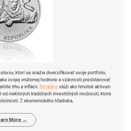
torov, ktorí sa snažia diverzifikovať svoje portfólio,
ka svojej vnútornej hodnote a vzácnosti predstavovať
lite trhu a inflácii.
Striebro
slúži ako hmotné aktívum
 od niektorých tradičných investičných možností, ktoré
oločností. Z ekonomického hľadiska,
earn More →