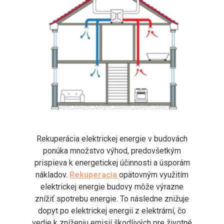
Rekuperácia elektrickej energie v budovách
ponúka množstvo výhod, predovšetkým
prispieva k energetickej účinnosti a úsporám
nákladov.
Rekuperacia
opätovným využitím
elektrickej energie budovy môže výrazne
znížiť spotrebu energie. To následne znižuje
dopyt po elektrickej energii z elektrární, čo
vedie k zníženiu emisií škodlivých pre životné