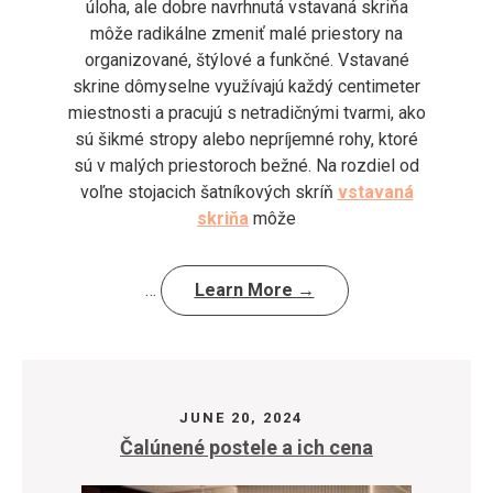
úloha, ale dobre navrhnutá vstavaná skriňa
môže radikálne zmeniť malé priestory na
organizované, štýlové a funkčné. Vstavané
skrine dômyselne využívajú každý centimeter
miestnosti a pracujú s netradičnými tvarmi, ako
sú šikmé stropy alebo nepríjemné rohy, ktoré
sú v malých priestoroch bežné. Na rozdiel od
voľne stojacich šatníkových skríň
vstavaná
skriňa
môže
…
Learn More →
JUNE 20, 2024
Čalúnené postele a ich cena