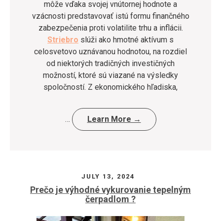
môže vďaka svojej vnútornej hodnote a
vzácnosti predstavovať istú formu finančného
zabezpečenia proti volatilite trhu a inflácii.
Striebro
slúži ako hmotné aktívum s
celosvetovo uznávanou hodnotou, na rozdiel
od niektorých tradičných investičných
možností, ktoré sú viazané na výsledky
spoločností. Z ekonomického hľadiska,
…
Learn More →
JULY 13, 2024
Prečo je výhodné vykurovanie tepelným
čerpadlom ?