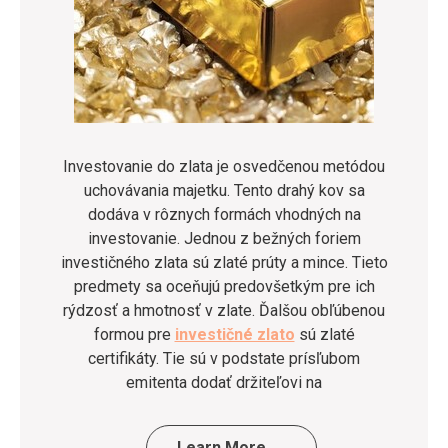
Investovanie do zlata je osvedčenou metódou
uchovávania majetku. Tento drahý kov sa
dodáva v rôznych formách vhodných na
investovanie. Jednou z bežných foriem
investičného zlata sú zlaté prúty a mince. Tieto
predmety sa oceňujú predovšetkým pre ich
rýdzosť a hmotnosť v zlate. Ďalšou obľúbenou
formou pre
investičné zlato
sú zlaté
certifikáty. Tie sú v podstate prísľubom
emitenta dodať držiteľovi na
…
Learn More →