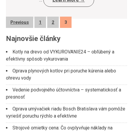
Posts
Previous
1
2
3
pagination
Najnovšie články
Kotly na drevo od VYKUROVANIE24 – obľúbený a
efektívny spôsob vykurovania
Oprava plynových kotlov pri poruche kúrenia alebo
ohrevu vody
Vedenie podvojného účtovníctva – systematickosť a
presnosť
Oprava umývačiek riadu Bosch Bratislava vám pomôže
vyriešiť poruchu rýchlo a efektívne
Strojové omietky cena: Čo ovplyvňuje náklady na