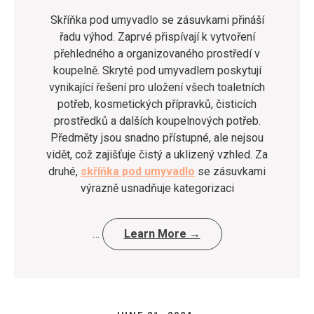
Skříňka pod umyvadlo se zásuvkami přináší
řadu výhod. Zaprvé přispívají k vytvoření
přehledného a organizovaného prostředí v
koupelně. Skryté pod umyvadlem poskytují
vynikající řešení pro uložení všech toaletních
potřeb, kosmetických přípravků, čisticích
prostředků a dalších koupelnových potřeb.
Předměty jsou snadno přístupné, ale nejsou
vidět, což zajišťuje čistý a uklizený vzhled. Za
druhé,
skříňka pod umyvadlo
se zásuvkami
výrazně usnadňuje kategorizaci
…
Learn More →