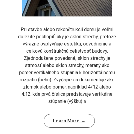
Pri stavbe alebo rekonštrukcii domu je veľmi
dôležité pochopiť, aký je sklon strechy, pretože
výrazne ovplyvňuje estetiku, odvodnenie a
celkovú konštrukčnú celistvosť budovy.
Zjednodušene povedané, sklon strechy je
strmosť alebo sklon strechy, meraný ako
pomer vertikálneho stúpania k horizontálnemu
rozpätiu (behu). Zvyčajne sa dokumentuje ako
zlomok alebo pomer, napríklad 4/12 alebo
4:12, kde prvá číslica predstavuje vertikálne
stúpanie (výšku) a
…
Learn More →