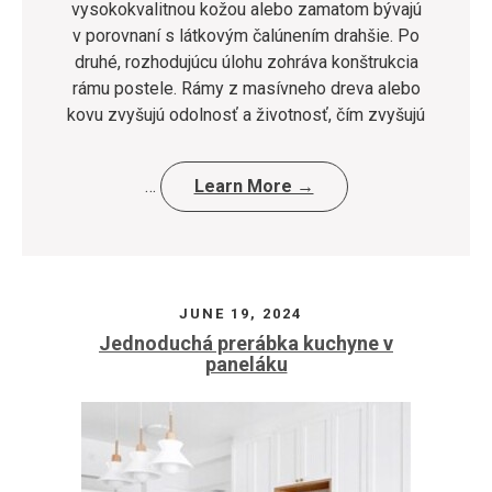
vysokokvalitnou kožou alebo zamatom bývajú
v porovnaní s látkovým čalúnením drahšie. Po
druhé, rozhodujúcu úlohu zohráva konštrukcia
rámu postele. Rámy z masívneho dreva alebo
kovu zvyšujú odolnosť a životnosť, čím zvyšujú
…
Learn More →
JUNE 19, 2024
Jednoduchá prerábka kuchyne v
paneláku