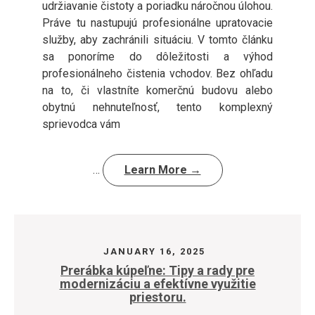
udržiavanie čistoty a poriadku náročnou úlohou.
Práve tu nastupujú profesionálne upratovacie
služby, aby zachránili situáciu. V tomto článku
sa ponoríme do dôležitosti a výhod
profesionálneho čistenia vchodov. Bez ohľadu
na to, či vlastníte komerčnú budovu alebo
obytnú nehnuteľnosť, tento komplexný
sprievodca vám
…
Learn More →
JANUARY 16, 2025
Prerábka kúpeľne: Tipy a rady pre
modernizáciu a efektívne využitie
priestoru.