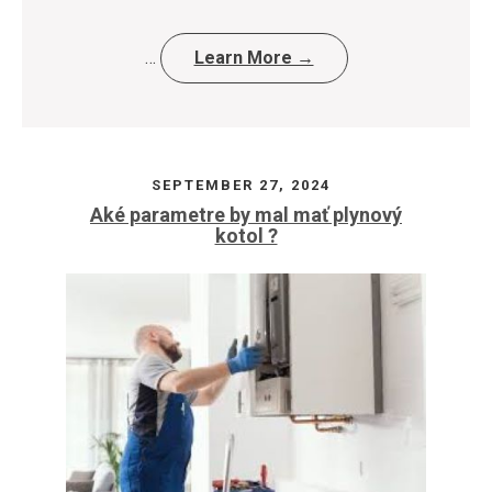
…
Learn More →
SEPTEMBER 27, 2024
Aké parametre by mal mať plynový
kotol ?