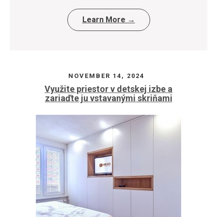
Learn More →
NOVEMBER 14, 2024
Využite priestor v detskej izbe a
zariaďte ju vstavanými skriňami