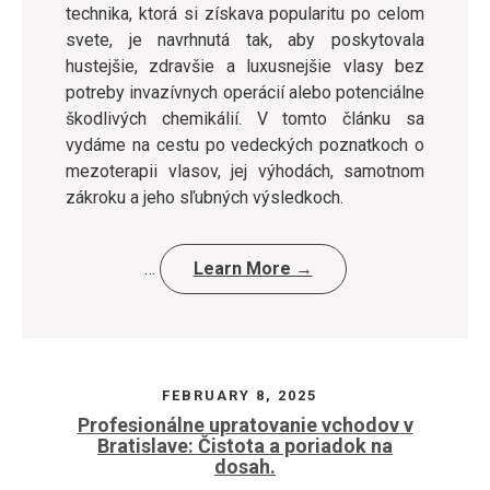
technika, ktorá si získava popularitu po celom
svete, je navrhnutá tak, aby poskytovala
hustejšie, zdravšie a luxusnejšie vlasy bez
potreby invazívnych operácií alebo potenciálne
škodlivých chemikálií. V tomto článku sa
vydáme na cestu po vedeckých poznatkoch o
mezoterapii vlasov, jej výhodách, samotnom
zákroku a jeho sľubných výsledkoch.
…
Learn More →
FEBRUARY 8, 2025
Profesionálne upratovanie vchodov v
Bratislave: Čistota a poriadok na
dosah.