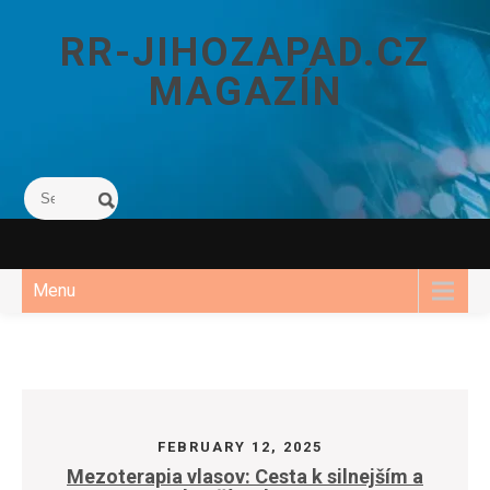
Skip
to
RR-JIHOZAPAD.CZ
content
MAGAZÍN
Menu
FEBRUARY 12, 2025
Mezoterapia vlasov: Cesta k silnejším a