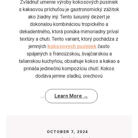
Zvládnuť umenie výroby kokosových pusiniek
s kakaovou príchuťou je gastronomický zážitok
ako žiadny iný. Tento luxusný dezert je
dokonalou kombináciou tropického a
dekadentného, ktorá ponúka mimoriadny príval
textúry a chuti. Tento variant, ktorý pochádza z
jemných
kokosovych pusiniek
často
spájaných s francúzskou, švajčiarskou a
talianskou kuchyňou, obsahuje kokos a kakao a
prináša jedinečnú kompozíciu chutí. Kokos
dodáva jemne sladkú, orechovú
…
Learn More →
OCTOBER 7, 2024