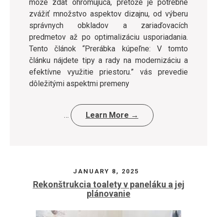
môže zdať ohromujúca, pretože je potrebné
zvážiť množstvo aspektov dizajnu, od výberu
správnych obkladov a zariaďovacích
predmetov až po optimalizáciu usporiadania.
Tento článok “Prerábka kúpeľne: V tomto
článku nájdete tipy a rady na modernizáciu a
efektívne využitie priestoru.” vás prevedie
dôležitými aspektmi premeny
…
Learn More →
JANUARY 8, 2025
Rekonštrukcia toalety v paneláku a jej
plánovanie